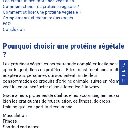
Les bienfaits des protéines végétales
Comment choisir sa protéine végétale ?
Comment utiliser une protéine végétale ?
Compléments alimentaires associés
FAQ
Conclusion
Pourquoi choisir une protéine végétale
?
Les protéines végétales permettent de compléter facilement les
E
apports quotidiens en protéines. Elles constituent une solution
adaptée aux personnes qui souhaitent limiter leur
F
I
L
T
R
consommation de produits d'origine animale, suivre un régime
végétalien ou bénéficier d'une alternative à la whey.
Grâce à leurs protéines de qualité, elles accompagnent aussi
bien les pratiquants de musculation, de fitness, de cross-
training que les sportifs d'endurance.
Musculation
Fitness
Sports d'endurance