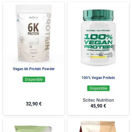
objectifs : récupération, maintien musculaire et développement
de la masse musculaire.
Retrouvez également nos autres sources de protéines avec
notre gamme de
whey protéine
, notre sélection de
caséine
et
nos compléments dédiés à la performance comme la
créatine
.
Vegan 6k Protein Powder
100% Vegan Protein
Disponible
Disponible
Scitec Nutrition
32,90 €
45,90 €