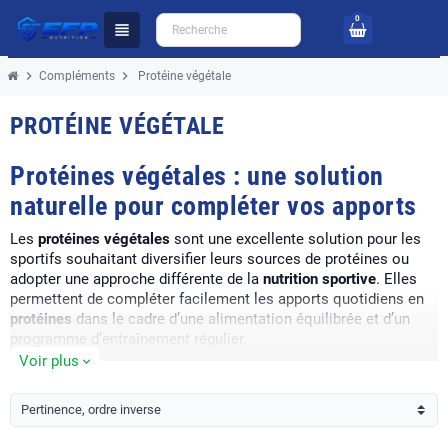
0
view_headline
chevron_right
chevron_right
Compléments
Protéine végétale
PROTÉINE VÉGÉTALE
Protéines végétales : une solution
naturelle pour compléter vos apports
Les
protéines végétales
sont une excellente solution pour les
sportifs souhaitant diversifier leurs sources de protéines ou
adopter une approche différente de la
nutrition sportive
. Elles
permettent de compléter facilement les apports quotidiens en
protéines
dans le cadre d’une alimentation équilibrée et d’un
programme d’entraînement régulier.
Voir plus
expand_more
Chez
EFP Nutrition
, découvrez une sélection de
compléments
protéinés végétaux
adaptés aux pratiquants de musculation,
fitness et aux personnes recherchant des alternatives aux
Pertinence, ordre inverse
protéines issues du lait. Nos formules répondent aux différents