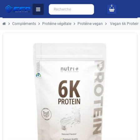
0
view_headline
chevron_right
chevron_right
chevron_right
chevron_right
Compléments
Protéine végétale
Protéine vegan
Vegan 6k Protein