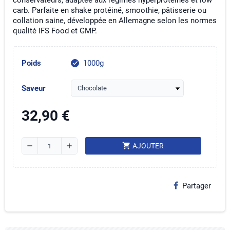
conservateurs, adaptée aux régimes hyperprotéinés et low
carb. Parfaite en shake protéiné, smoothie, pâtisserie ou
collation saine, développée en Allemagne selon les normes
qualité IFS Food et GMP.
Poids
1000g
check
Saveur
32,90 €
shopping_cart
remove
add
AJOUTER
Partager