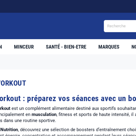
LIVRA
N
MINCEUR
SANTÉ - BIEN-ETRE
MARQUES
N
WORKOUT
orkout : préparez vos séances avec un b
rkout
est un complément alimentaire destiné aux sportifs souhaitan
rincipalement en
musculation
, fitness et sports de haute intensité, i
ts dans une routine sportive.
Nutrition
, découvrez une sélection de boosters d’entraînement choi
nt énergie, concentration et accompagnement pendant leurs séanc