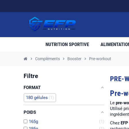
NUTRITION SPORTIVE
ALIMENTATIO
chevron_right
Compléments
chevron_right
Booster
chevron_right
Pre-workout
Filtre
PRE-
FORMAT
Pre-w
180 gélules
1
Le
pre-wo
Utilisé p
POIDS
ingrédien
165g
1
Chez
EFP 
195g
1
rechercha