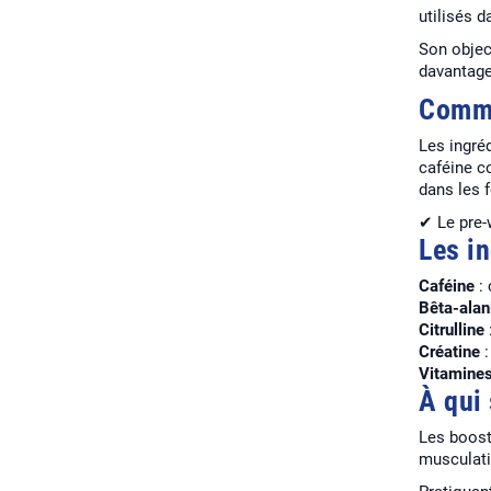
utilisés d
Son objec
davantage
Comme
Les ingréd
caféine co
dans les 
✔ Le pre-
Les i
Caféine
: 
Bêta-alan
Citrulline
Créatine
:
Vitamines
À qui
Les boost
musculati