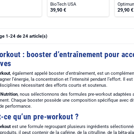
BioTech USA
Optimum
39,90 €
29,90 €
ge 1-24 de 24 article(s)
orkout : booster d’entraînement pour a
ives
rkout
, également appelé booster d’entraînement, est un complément 
ner l’énergie, la concentration et l’intensité pendant l’effort. Il e
disciplines nécessitant des efforts courts et soutenus.
Nutrition
, nous sélectionnons des formules pre-workout adaptées au
ement. Chaque booster possède une composition spécifique avec di
 de performance.
t-ce qu’un pre-workout ?
rkout
est une formule regroupant plusieurs ingrédients sélectionn
produits, il peut contenir de la caféine, de la citrulline, de la bêta-a