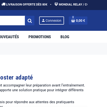
ISON OFFERTE DÈS 80€ •
MONDIAL RELAY / COLISSIMO •
PAIEM
0
person
Connexion
0,00 €
OUVEAUTÉS
PROMOTIONS
BLOG
ooster adapté
t accompagner leur préparation avant l’entraînement.
l apporte une solution pratique pour intégrer différents
sis pour répondre aux attentes des pratiquants
es.