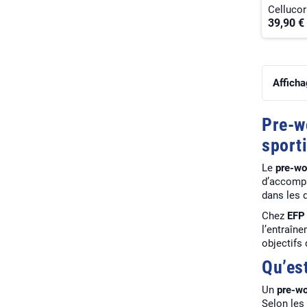
Cellucor
39,90 €
Afficha
Pre-w
sport
Le
pre-wo
d’accompag
dans les 
Chez
EFP 
l’entraîn
objectifs
Qu’es
Un
pre-wo
Selon les 