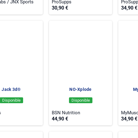
abs / JNX Sports
ProSupps
ProSup
30,90 €
34,90 €
Jack 3d®
NO-Xplode
My
Disponible
Disponible
s
BSN Nutrition
MyMusc
44,90 €
34,90 €