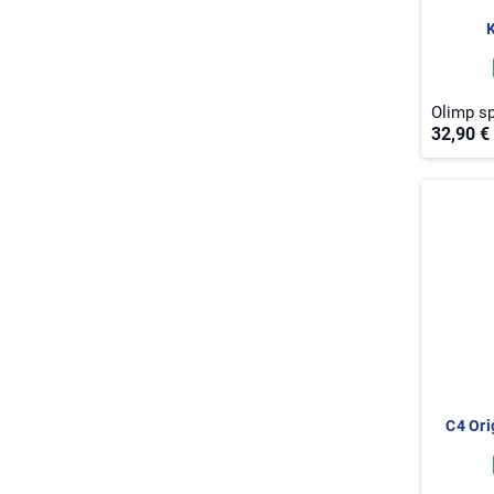
Olimp sp
32,90 €
C4 Ori