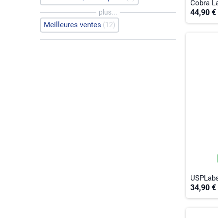
Cobra L
44,90 €
plus...
Meilleures ventes
12
USPLab
34,90 €