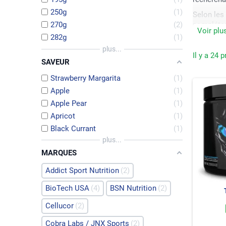
250g
1
Selon les 
270g
2
compléter
Voir plu
282g
1
En savoir 
plus...
Il y a 24 p
SAVEUR
Strawberry Margarita
1
Apple
1
Apple Pear
1
Apricot
1
Black Currant
1
plus...
MARQUES
Addict Sport Nutrition
2
BioTech USA
4
BSN Nutrition
2
Cellucor
2
Cobra Labs / JNX Sports
2