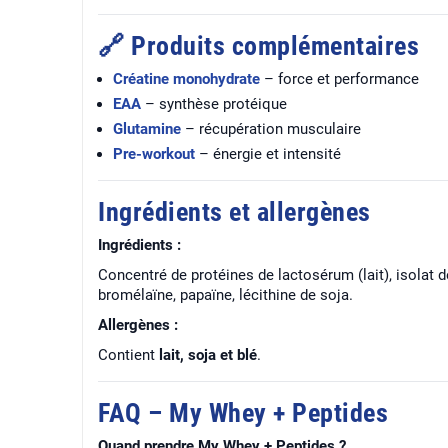
🔗 Produits complémentaires
Créatine monohydrate
– force et performance
EAA
– synthèse protéique
Glutamine
– récupération musculaire
Pre-workout
– énergie et intensité
Ingrédients et allergènes
Ingrédients :
Concentré de protéines de lactosérum (lait), isolat 
bromélaïne, papaïne, lécithine de soja.
Allergènes :
Contient
lait, soja et blé
.
FAQ – My Whey + Peptides
Quand prendre My Whey + Peptides ?