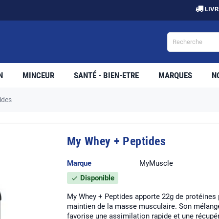
LIVRAISON OF
N
MINCEUR
SANTÉ - BIEN-ETRE
MARQUES
N
ides
My Whey + Peptides
Marque
MyMuscle
Disponible
check
My Whey + Peptides apporte 22g de protéines pa
maintien de la masse musculaire. Son mélange
favorise une assimilation rapide et une récupé