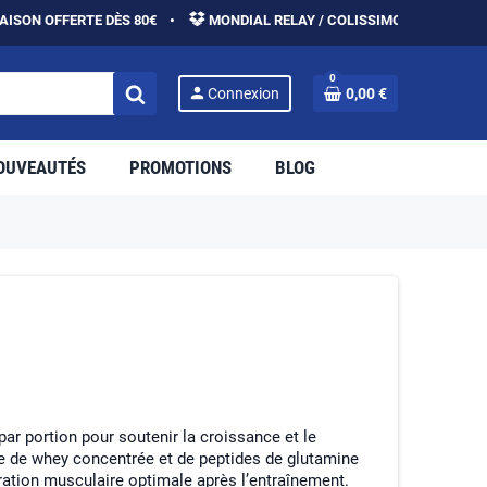
FERTE DÈS 80€ •
MONDIAL RELAY / COLISSIMO •
PAIEMENT SÉ
0
person
Connexion
0,00 €
OUVEAUTÉS
PROMOTIONS
BLOG
r portion pour soutenir la croissance et le
 de whey concentrée et de peptides de glutamine
ration musculaire optimale après l’entraînement.