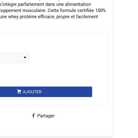
 s’intègre parfaitement dans une alimentation
eloppement musculaire. Cette formule certifiée 100%
une whey protéine efficace, propre et facilement
shopping_cart
AJOUTER
Partager