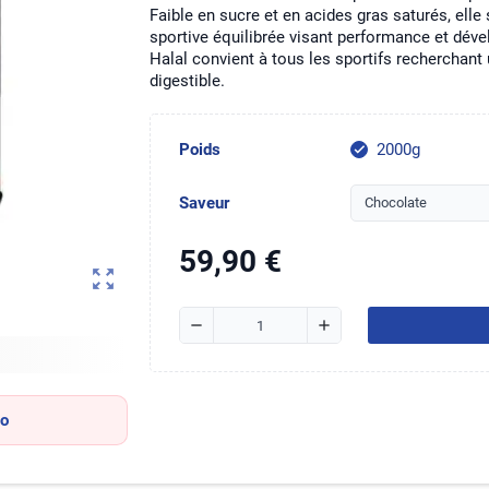
Faible en sucre et en acides gras saturés, elle
sportive équilibrée visant performance et dév
Halal convient à tous les sportifs recherchant 
digestible.
Poids
2000g
check
Saveur
59,90 €
zoom_out_map
remove
add
mo