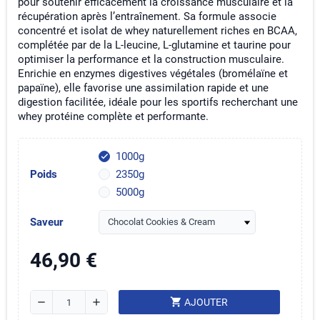
pour soutenir efficacement la croissance musculaire et la
récupération après l’entraînement. Sa formule associe
concentré et isolat de whey naturellement riches en BCAA,
complétée par de la L-leucine, L-glutamine et taurine pour
optimiser la performance et la construction musculaire.
Enrichie en enzymes digestives végétales (bromélaïne et
papaïne), elle favorise une assimilation rapide et une
digestion facilitée, idéale pour les sportifs recherchant une
whey protéine complète et performante.
1000g
check
Poids
2350g
5000g
Saveur
46,90 €
shopping_cart
remove
add
AJOUTER