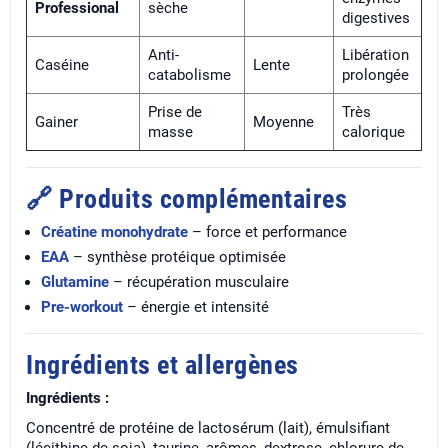
Professional
sèche
digestives
Anti-
Libération
Caséine
Lente
catabolisme
prolongée
Prise de
Très
Gainer
Moyenne
masse
calorique
🔗 Produits complémentaires
Créatine monohydrate
– force et performance
EAA
– synthèse protéique optimisée
Glutamine
– récupération musculaire
Pre-workout
– énergie et intensité
Ingrédients et allergènes
Ingrédients :
Concentré de protéine de lactosérum (lait), émulsifiant