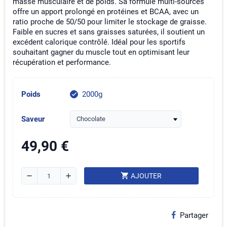
masse musculaire et de poids. Sa formule multi-sources
offre un apport prolongé en protéines et BCAA, avec un
ratio proche de 50/50 pour limiter le stockage de graisse.
Faible en sucres et sans graisses saturées, il soutient un
excédent calorique contrôlé. Idéal pour les sportifs
souhaitant gagner du muscle tout en optimisant leur
récupération et performance.
Poids
2000g
check
Saveur
49,90 €
shopping_cart
remove
add
AJOUTER
Partager