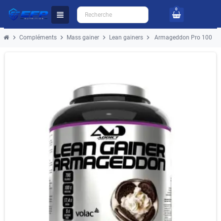
0
view_headline
chevron_right
chevron_right
chevron_right
chevron_right
Compléments
Mass gainer
Lean gainers
Armageddon Pro 100