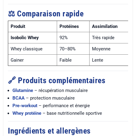
⚖️ Comparaison rapide
Produit
Protéines
Assimilation
S
Isobolic Whey
92%
Très rapide
I
Whey classique
70–80%
Moyenne
C
Gainer
Faible
Lente
R
🔗 Produits complémentaires
Glutamine
– récupération musculaire
BCAA
– protection musculaire
Pre-workout
– performance et énergie
Whey protéine
– base nutritionnelle sportive
Ingrédients et allergènes