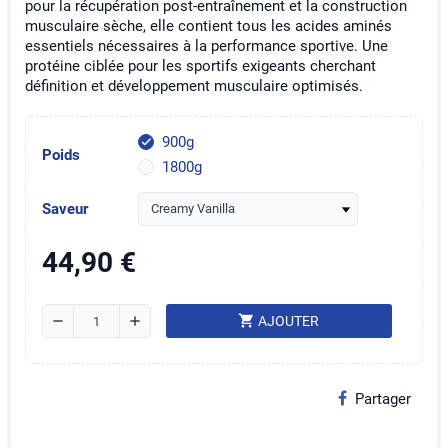
pour la récupération post-entraînement et la construction
musculaire sèche, elle contient tous les acides aminés
essentiels nécessaires à la performance sportive. Une
protéine ciblée pour les sportifs exigeants cherchant
définition et développement musculaire optimisés.
900g
check
Poids
1800g
Saveur
44,90 €
shopping_cart
remove
add
AJOUTER
Partager