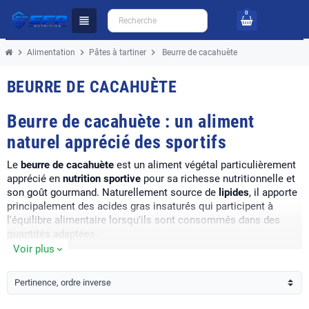
0
view_headline
chevron_right
chevron_right
chevron_right
Alimentation
Pâtes à tartiner
Beurre de cacahuète
BEURRE DE CACAHUÈTE
Beurre de cacahuète : un aliment
naturel apprécié des sportifs
Le
beurre de cacahuète
est un aliment végétal particulièrement
apprécié en
nutrition sportive
pour sa richesse nutritionnelle et
son goût gourmand. Naturellement source de
lipides
, il apporte
principalement des acides gras insaturés qui participent à
l'équilibre alimentaire lorsqu'ils sont consommés dans des
quantités adaptées.
Voir plus
expand_more
Les cacahuètes contiennent également des
protéines
végétales
, ce qui en fait une option intéressante pour compléter
les apports nutritionnels, notamment chez les sportifs et les
Pertinence, ordre inverse
personnes souhaitant varier leurs sources de protéines. Grâce à