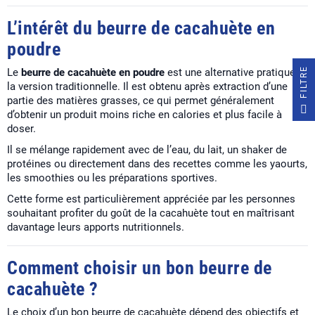
L’intérêt du beurre de cacahuète en
poudre
E
Le
beurre de cacahuète en poudre
est une alternative pratique à
la version traditionnelle. Il est obtenu après extraction d’une
partie des matières grasses, ce qui permet généralement
F
I
L
T
R
d’obtenir un produit moins riche en calories et plus facile à
doser.
Il se mélange rapidement avec de l’eau, du lait, un shaker de
protéines ou directement dans des recettes comme les yaourts,
les smoothies ou les préparations sportives.
Cette forme est particulièrement appréciée par les personnes
souhaitant profiter du goût de la cacahuète tout en maîtrisant
davantage leurs apports nutritionnels.
Comment choisir un bon beurre de
cacahuète ?
Le choix d’un bon beurre de cacahuète dépend des objectifs et