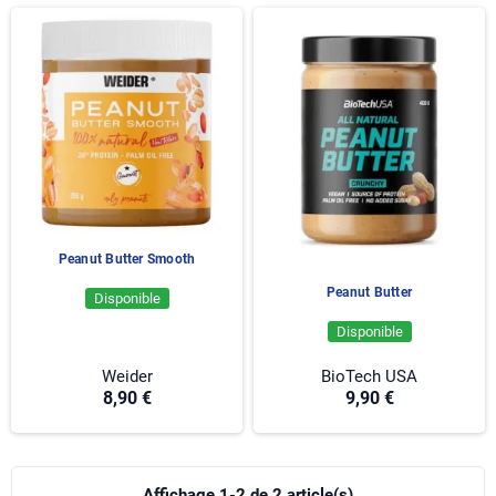
sa texture pratique et son apport énergétique, le beurre de
cacahuète peut être utilisé au petit-déjeuner, en collation ou
intégré dans différentes recettes sportives.
Chez
EFP Nutrition
, découvrez des produits adaptés aux
objectifs de performance, de prise de masse et de maintien
d'une alimentation équilibrée. Le beurre de cacahuète peut
notamment être associé à des
protéines végétales
ou à une
whey protéine
pour créer des recettes riches en protéines.
En savoir plus sur le beurre de cacahuète↓
Peanut Butter Smooth
Peanut Butter
Disponible
Disponible
Weider
BioTech USA
8,90 €
9,90 €
Affichage 1-2 de 2 article(s)