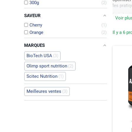
300g
2
les prati
La L-Argi
SAVEUR
Voir plu
compléter
Cherry
1
En savoir 
Orange
2
Il y a 6 pr
MARQUES
BioTech USA
3
Olimp sport nutrition
2
Scitec Nutrition
1
Meilleures ventes
3