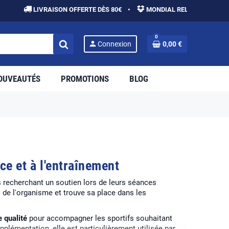
LIVRAISON OFFERTE DÈS 80€ •
MONDIAL RELAY / COLISSIMO 
0
person
Connexion
0,00 €
OUVEAUTÉS
PROMOTIONS
BLOG
ce et à l'entraînement
s recherchant un soutien lors de leurs séances
 de l'organisme et trouve sa place dans les
e qualité
pour accompagner les sportifs souhaitant
upplémentation, elle est particulièrement utilisée par