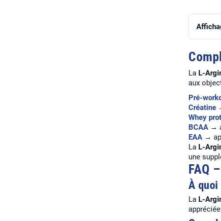
Afficha
Compl
La
L-Argi
aux object
Pré-work
Créatine
→
Whey prot
BCAA
→ a
EAA
→ app
La
L-Argi
une suppl
FAQ –
À quoi 
La
L-Argi
appréciée