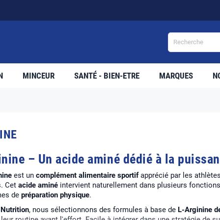
N
MINCEUR
SANTÉ - BIEN-ETRE
MARQUES
N
INE
nine – Un acide aminé dédié à la puissan
nine
est un
complément alimentaire sportif
apprécié par les athlète
s. Cet
acide aminé
intervient naturellement dans plusieurs fonctions
mes de
préparation physique
.
Nutrition
, nous sélectionnons des formules à base de
L-Arginine d
leur routine avant l'effort. Facile à intégrer dans une stratégie de s