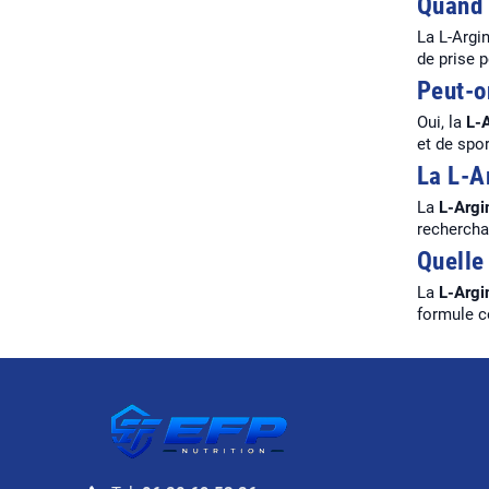
Quand 
La L-Argi
de prise p
Peut-o
Oui, la
L-A
et de spor
La L-A
La
L-Argi
rechercha
Quelle
La
L-Argi
formule c