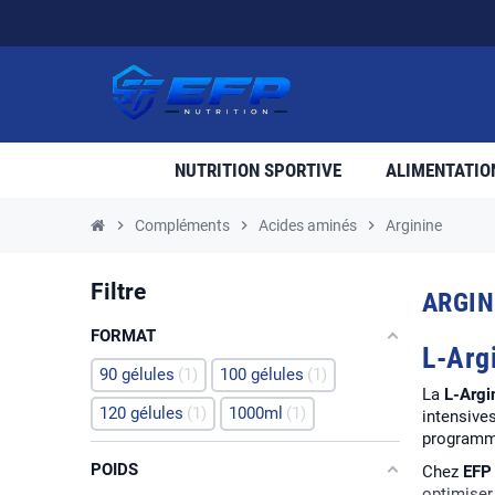
NUTRITION SPORTIVE
ALIMENTATIO
chevron_right
Compléments
chevron_right
Acides aminés
chevron_right
Arginine
Filtre
ARGIN
FORMAT
L-Argi
90 gélules
1
100 gélules
1
La
L-Argi
120 gélules
1
1000ml
1
intensive
program
POIDS
Chez
EFP 
optimiser 