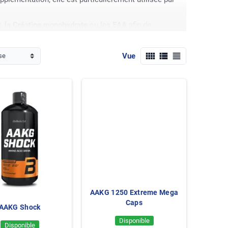
t
, la
Créatine monohydrate
ou les
EAA
afin de
view_comfy
view_list
view_headline
Vue
se
AAKG 1250 Extreme Mega
Caps
AAKG Shock
Disponible
Disponible