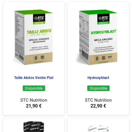
activité physique régulière. Selon leur composition, elles
peuvent contenir des actifs comme la L-carnitine, le CLA ou
différents extraits végétaux.
Pour optimiser vos résultats pendant une phase de
sèche ou de
perte de poids
, une supplémentation adaptée peut être associée
à des produits comme la
whey protéine
afin de maintenir un
apport suffisant en protéines.
En savoir plus sur les bruleurs de graisse sans cafeine ↓
Taille Abdos Ventre Plat
Hydroxyblast
Disponible
Disponible
STC Nutrition
STC Nutrition
21,90 €
22,90 €