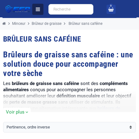
0
view_headline
chevron_right
chevron_right
chevron_right
Minceur
Brûleur de graisse
Brûleur sans caféine
BRÛLEUR SANS CAFÉINE
Brûleurs de graisse sans caféine : une
solution douce pour accompagner
votre sèche
Les
brûleurs de graisse sans caféine
sont des
compléments
alimentaires
conçus pour accompagner les personnes
souhaitant améliorer leur
définition musculaire
et leur objectif
de
perte de masse grasse
sans utiliser de stimulants. Ils
représentent une alternative intéressante aux
brûleurs de
Voir plus
expand_more
graisse avec caféine
, notamment pour les personnes sensibles
aux excitants ou qui pratiquent leur entraînement en soirée.
Pertinence, ordre inverse
Ces formules peuvent être intégrées dans un programme de
nutrition sportive
associant une alimentation équilibrée et une