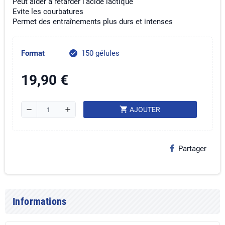
Peut aider à retarder l'acide lactique
Evite les courbatures
Permet des entraînements plus durs et intenses
Format
150 gélules
check
19,90 €
shopping_cart
remove
add
AJOUTER
Partager
Informations