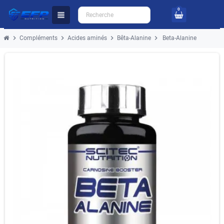
0
view_headline
chevron_right
chevron_right
chevron_right
chevron_right
Compléments
Acides aminés
Bêta-Alanine
Beta-Alanine