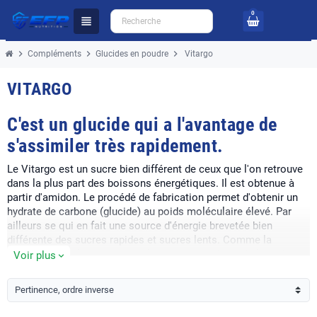
0
view_headline
chevron_right
chevron_right
chevron_right
Compléments
Glucides en poudre
Vitargo
VITARGO
C'est un glucide qui a l'avantage de
s'assimiler très rapidement.
Le Vitargo est un sucre bien différent de ceux que l'on retrouve
dans la plus part des boissons énergétiques. Il est obtenue à
partir d'amidon. Le procédé de fabrication permet d'obtenir un
hydrate de carbone (glucide) au poids moléculaire élevé. Par
ailleurs se qui en fait une source d'énergie brevetée bien
différente des sucres rapides et sucres lents. Comme la
maltodextrine, le dextrose ou le waxy maize (issu de l'amidon
Voir plus
expand_more
de maïs). Il est à noter que les molécules de Vitargo sont des
centaines à des milliers de fois plus grosses que celles des
Pertinence, ordre inverse
autres sources de glucides en poudre comme le dextrose ou la
maltodextrine.