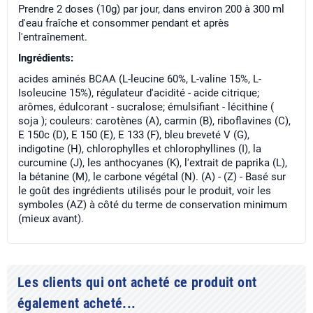
Prendre 2 doses (10g) par jour, dans environ 200 à 300 ml
d'eau fraîche et consommer pendant et après
l'entraînement.
Ingrédients:
acides aminés BCAA (L-leucine 60%, L-valine 15%, L-
Isoleucine 15%), régulateur d'acidité - acide citrique;
arômes, édulcorant - sucralose; émulsifiant - lécithine (
soja ); couleurs: carotènes (A), carmin (B), riboflavines (C),
E 150c (D), E 150 (E), E 133 (F), bleu breveté V (G),
indigotine (H), chlorophylles et chlorophyllines (I), la
curcumine (J), les anthocyanes (K), l'extrait de paprika (L),
la bétanine (M), le carbone végétal (N). (A) - (Z) - Basé sur
le goût des ingrédients utilisés pour le produit, voir les
symboles (AZ) à côté du terme de conservation minimum
(mieux avant).
Les clients qui ont acheté ce produit ont
également acheté...