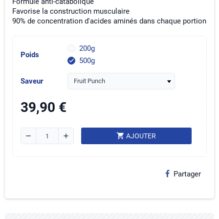
Formule anti-catabolique
Favorise la construction musculaire
90% de concentration d'acides aminés dans chaque portion
200g
Poids
500g
check
Saveur
39,90 €
shopping_cart
remove
add
AJOUTER
Partager