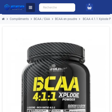
0
view_headline
chevron_right
chevron_right
chevron_right
chevron_right
Compléments
BCAA / EAA
BCAA en poudre
BCAA 4.1.1 Xplode P