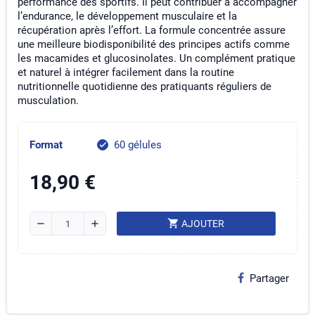
performance des sportifs. Il peut contribuer à accompagner
l’endurance, le développement musculaire et la
récupération après l’effort. La formule concentrée assure
une meilleure biodisponibilité des principes actifs comme
les macamides et glucosinolates. Un complément pratique
et naturel à intégrer facilement dans la routine
nutritionnelle quotidienne des pratiquants réguliers de
musculation.
Format
60 gélules
check
18,90 €
shopping_cart
remove
add
AJOUTER
Partager