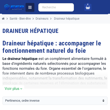
0
view_headline
chevron_right
chevron_right
chevron_right
Santé - Bien-être
Draineurs
Draineur hépatique
DRAINEUR HÉPATIQUE
Draineur hépatique : accompagner le
fonctionnement naturel du foie
Le draineur hépatique
est un complément alimentaire formulé à
base d'ingrédients naturels sélectionnés pour accompagner les
fonctions normales du foie. Organe essentiel de l'organisme, le
foie intervient dans de nombreux processus biologiques
indispensables, notamment la transformation des nutriments, le
stockage de certaines réserves et l'élimination des substances
dont le corps n'a plus besoin.
Voir plus
expand_more
Véritable centre métabolique, le foie participe quotidiennement
à l'équilibre général de l'organisme. Il joue un rôle majeur dans
Pertinence, ordre inverse
la digestion, le métabolisme des glucides, des lipides et des