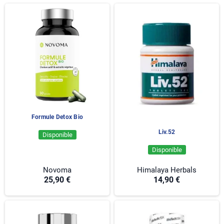
protéines, ainsi que dans le traitement de nombreuses
molécules issues de l'alimentation ou du fonctionnement
normal du corps.
Pour une approche globale du bien-être, un draineur hépatique
peut être intégré à une routine comprenant également des
vitamines
, des
oméga-3
ou des
acides aminés
dans le cadre
d'une alimentation équilibrée.
Le rôle essentiel du foie dans l'organisme
Le foie assure plusieurs fonctions fondamentales nécessaires
au bon fonctionnement du corps :
Formule Detox Bio
Transformation des nutriments :
il participe au métabolisme
Liv.52
des glucides, des lipides et des protéines issus de
Disponible
l'alimentation afin de fournir de l'énergie et des éléments
Disponible
indispensables aux cellules.
Stockage des réserves :
il conserve certaines substances
Novoma
Himalaya Herbals
utiles comme le glycogène, le fer, le cuivre ainsi que
25,90 €
14,90 €
certaines vitamines, notamment la vitamine B12.
Fonction de filtration naturelle :
il contribue à transformer et
éliminer différentes substances produites par l'organisme ou
apportées par l'environnement.