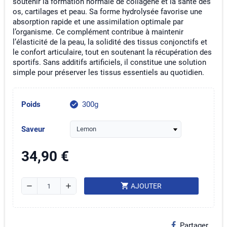
soutenir la formation normale de collagène et la santé des
os, cartilages et peau. Sa forme hydrolysée favorise une
absorption rapide et une assimilation optimale par
l’organisme. Ce complément contribue à maintenir
l’élasticité de la peau, la solidité des tissus conjonctifs et
le confort articulaire, tout en soutenant la récupération des
sportifs. Sans additifs artificiels, il constitue une solution
simple pour préserver les tissus essentiels au quotidien.
Poids
300g
check
Saveur
34,90 €
shopping_cart
remove
add
AJOUTER
Partager