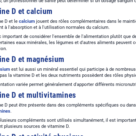
D, un professionnel de santé peut déterminer si un dosage sanguin 
ine D et calcium
ne D et le
calcium
jouent des rôles complémentaires dans le mainti
 à l'absorption et à l'utilisation normales du calcium.
nc important de considérer l'ensemble de l'alimentation plutôt que d
 certaines eaux minérales, les légumes et d'autres aliments peuvent 
ion.
ine D et magnésium
sium
est lui aussi un minéral essentiel qui participe à de nombreu
 pas la vitamine D et les deux nutriments possèdent des rôles physi
ntation variée permet généralement d'apporter différents micronutr
ine D et multivitamines
ne D peut être présente dans des compléments spécifiques ou dans
mines
.
lusieurs compléments sont utilisés simultanément, il est important 
nt plusieurs sources de vitamine D.