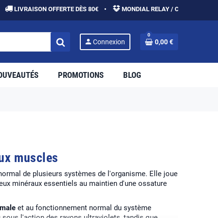
ISON OFFERTE DÈS 80€ •
MONDIAL RELAY / COLISSIMO •
PAIE
0
person
Connexion
0,00 €
OUVEAUTÉS
PROMOTIONS
BLOG
aux muscles
normal de plusieurs systèmes de l'organisme. Elle joue
deux minéraux essentiels au maintien d'une ossature
rmale
et au fonctionnement normal du système
sous l'action des rayons ultraviolets, tandis que