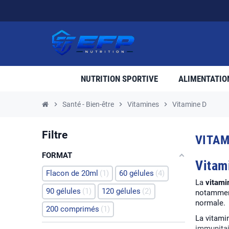
NUTRITION SPORTIVE
ALIMENTATIO
chevron_right
Santé - Bien-être
chevron_right
Vitamines
chevron_right
Vitamine D
Filtre
VITAM
FORMAT
Vitam
Flacon de 20ml
1
60 gélules
4
La
vitami
90 gélules
1
120 gélules
2
notamment
normale.
200 comprimés
1
La vitami
immunitai