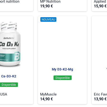
ort nutrition
MP Nutrition
Applied 
19,90 €
15,90 €
NOUVEAU
My D3-K2-Mg
Ca-D3-K2
Disponible
Disponible
 USA
MyMuscle
Eric Fav
14,90 €
13,90 €