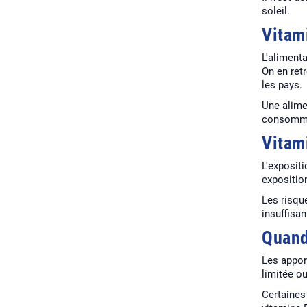
soleil.
Vitam
L'aliment
On en ret
les pays.
Une alime
consomm
Vitami
L'expositi
expositio
Les risqu
insuffisa
Quand
Les appor
limitée o
Certaines