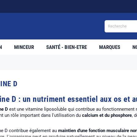
LIVRA
N
MINCEUR
SANTÉ - BIEN-ETRE
MARQUES
N
INE D
ine D : un nutriment essentiel aux os et 
ne D
est une vitamine liposoluble qui contribue au fonctionnement 
 un rôle important dans l'utilisation du
calcium et du phosphore
, 
ne D contribue également au
maintien d'une fonction musculaire no
re. L'organisme peut en produire naturellement au niveau de la peau 