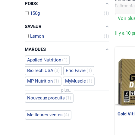
POIDS
l'aliment
150g
1
Les apport
Voir plu
alimentair
SAVEUR
Découvrez
Il y a 10 p
Lemon
1
En savoir 
MARQUES
Applied Nutrition
1
BioTech USA
3
Eric Favre
1
MP Nutrition
1
MyMuscle
1
plus...
Nouveaux produits
1
Gold Vit
Meilleures ventes
4