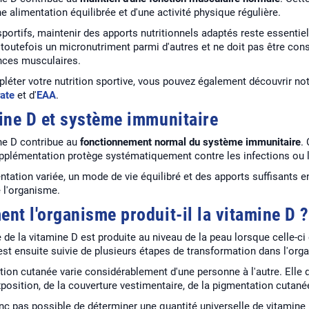
e alimentation équilibrée et d'une activité physique régulière.
sportifs, maintenir des apports nutritionnels adaptés reste essenti
 toutefois un micronutriment parmi d'autres et ne doit pas être co
ces musculaires.
léter votre nutrition sportive, vous pouvez également découvrir no
ate
et d'
EAA
.
ine D et système immunitaire
ne D contribue au
fonctionnement normal du système immunitaire
.
pplémentation protège systématiquement contre les infections ou 
ntation variée, un mode de vie équilibré et des apports suffisants 
 l'organisme.
nt l'organisme produit-il la vitamine D ?
e de la vitamine D est produite au niveau de la peau lorsque celle-c
 est ensuite suivie de plusieurs étapes de transformation dans l'org
tion cutanée varie considérablement d'une personne à l'autre. Elle d
position, de la couverture vestimentaire, de la pigmentation cutanée
donc pas possible de déterminer une quantité universelle de vitamin