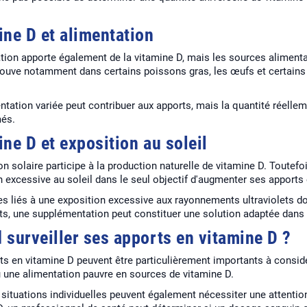
ine D et alimentation
ation apporte également de la vitamine D, mais les sources alimenta
rouve notamment dans certains poissons gras, les œufs et certains a
ntation variée peut contribuer aux apports, mais la quantité réell
és.
ne D et exposition au soleil
on solaire participe à la production naturelle de vitamine D. Toutef
n excessive au soleil dans le seul objectif d'augmenter ses apports 
es liés à une exposition excessive aux rayonnements ultraviolets do
nts, une supplémentation peut constituer une solution adaptée dans 
 surveiller ses apports en vitamine D ?
ts en vitamine D peuvent être particulièrement importants à consid
u une alimentation pauvre en sources de vitamine D.
 situations individuelles peuvent également nécessiter une attention