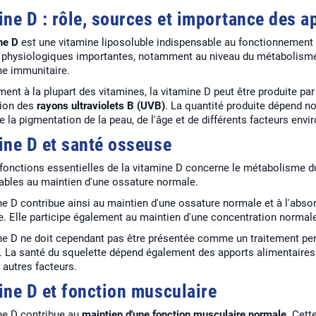
ine D : rôle, sources et importance des a
ne D
est une vitamine liposoluble indispensable au fonctionnement 
 physiologiques importantes, notamment au niveau du métabolisme
e immunitaire.
ent à la plupart des vitamines, la vitamine D peut être produite pa
tion des
rayons ultraviolets B (UVB)
. La quantité produite dépend no
de la pigmentation de la peau, de l'âge et de différents facteurs env
ine D et santé osseuse
 fonctions essentielles de la vitamine D concerne le métabolisme 
ables au maintien d'une ossature normale.
e D contribue ainsi au maintien d'une ossature normale et à l'absor
. Elle participe également au maintien d'une concentration normal
ne D ne doit cependant pas être présentée comme un traitement perm
 La santé du squelette dépend également des apports alimentaires en
autres facteurs.
ine D et fonction musculaire
ne D contribue au
maintien d'une fonction musculaire normale
. Cett