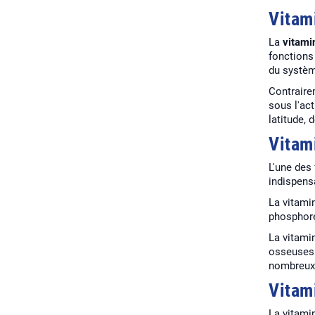
Vitam
La
vitami
fonctions
du systèm
Contrairem
sous l'ac
latitude, 
Vitam
L'une des
indispens
La vitamin
phosphore
La vitami
osseuses.
nombreux 
Vitam
La vitami