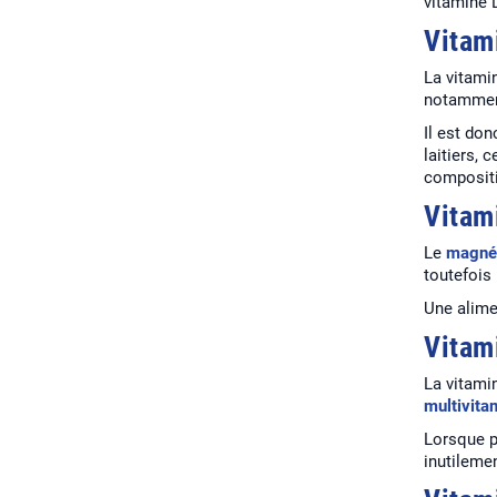
vitamine 
Vitam
La vitami
notamment
Il est do
laitiers,
composit
Vitam
Le
magné
toutefois
Une alime
Vitam
La vitami
multivita
Lorsque p
inutileme