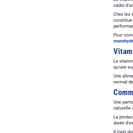
cadre d'un
Chez les 
constitue
performan
Pour comp
monohydr
Vitam
La vitami
qu'une su
Une alime
normal de
Comme
Une parti
naturelle
La produc
durée d'ex
Il n'est 