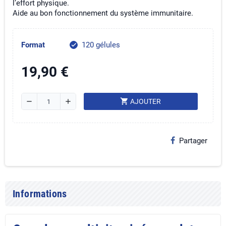
l’effort physique.
Aide au bon fonctionnement du système immunitaire.
Format
120 gélules
check
19,90 €
shopping_cart
remove
add
AJOUTER
Partager
Informations