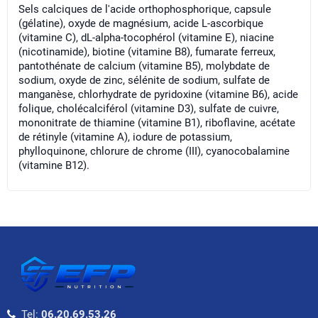
Sels calciques de l'acide orthophosphorique, capsule
(gélatine), oxyde de magnésium, acide L-ascorbique
(vitamine C), dL-alpha-tocophérol (vitamine E), niacine
(nicotinamide), biotine (vitamine B8), fumarate ferreux,
pantothénate de calcium (vitamine B5), molybdate de
sodium, oxyde de zinc, sélénite de sodium, sulfate de
manganèse, chlorhydrate de pyridoxine (vitamine B6), acide
folique, cholécalciférol (vitamine D3), sulfate de cuivre,
mononitrate de thiamine (vitamine B1), riboflavine, acétate
de rétinyle (vitamine A), iodure de potassium,
phylloquinone, chlorure de chrome (III), cyanocobalamine
(vitamine B12).
Tel:
06.20.69.53.26